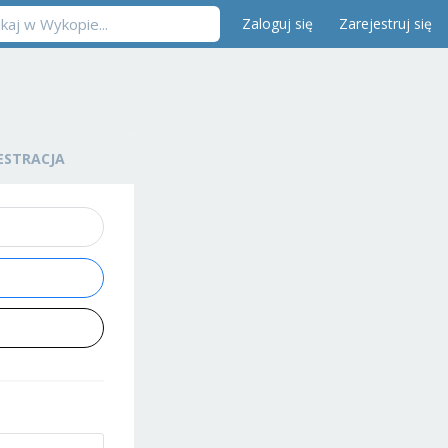
Zaloguj się
Zarejestruj się
ESTRACJA