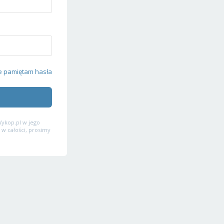
e pamiętam hasła
ykop.pl w jego
 w całości, prosimy