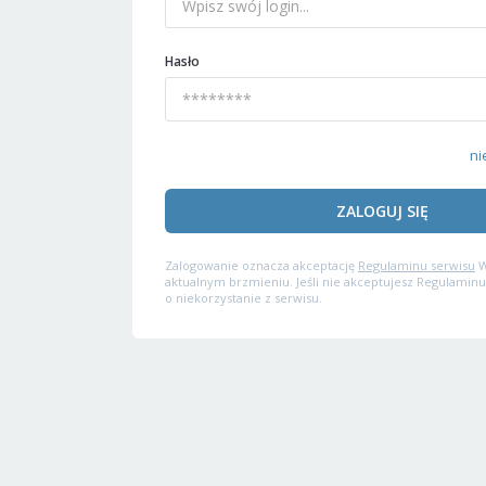
Hasło
ni
ZALOGUJ SIĘ
Zalogowanie oznacza akceptację
Regulaminu serwisu
W
aktualnym brzmieniu. Jeśli nie akceptujesz Regulaminu
o niekorzystanie z serwisu.