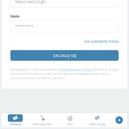
Hasło
nie pamiętam hasła
ZALOGUJ SIĘ
Zalogowanie oznacza akceptację
Regulaminu serwisu
Wykop.pl w jego
aktualnym brzmieniu. Jeśli nie akceptujesz Regulaminu w całości,
prosimy o niekorzystanie z serwisu.
Główna
Wykopalisko
Hity
Mikroblog