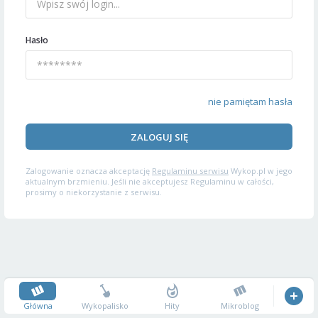
Hasło
nie pamiętam hasła
ZALOGUJ SIĘ
Zalogowanie oznacza akceptację
Regulaminu serwisu
Wykop.pl w jego
aktualnym brzmieniu. Jeśli nie akceptujesz Regulaminu w całości,
prosimy o niekorzystanie z serwisu.
Główna
Wykopalisko
Hity
Mikroblog