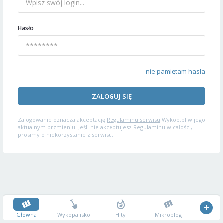
Hasło
nie pamiętam hasła
ZALOGUJ SIĘ
Zalogowanie oznacza akceptację
Regulaminu serwisu
Wykop.pl w jego
aktualnym brzmieniu. Jeśli nie akceptujesz Regulaminu w całości,
prosimy o niekorzystanie z serwisu.
Główna
Wykopalisko
Hity
Mikroblog