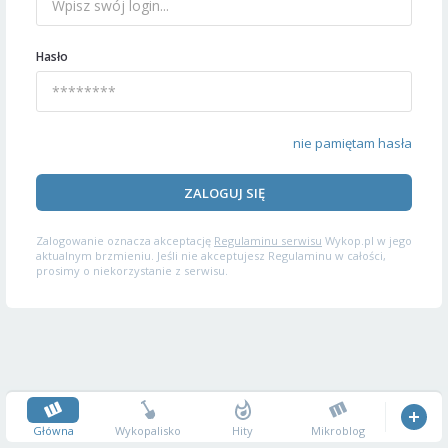
Hasło
nie pamiętam hasła
ZALOGUJ SIĘ
Zalogowanie oznacza akceptację
Regulaminu serwisu
Wykop.pl w jego
aktualnym brzmieniu. Jeśli nie akceptujesz Regulaminu w całości,
prosimy o niekorzystanie z serwisu.
Główna
Wykopalisko
Hity
Mikroblog