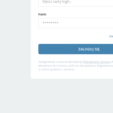
Hasło
ni
ZALOGUJ SIĘ
Zalogowanie oznacza akceptację
Regulaminu serwisu
W
aktualnym brzmieniu. Jeśli nie akceptujesz Regulaminu
o niekorzystanie z serwisu.