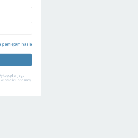
e pamiętam hasła
ykop.pl w jego
 w całości, prosimy