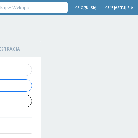
Zaloguj się
Zarejestruj się
ESTRACJA