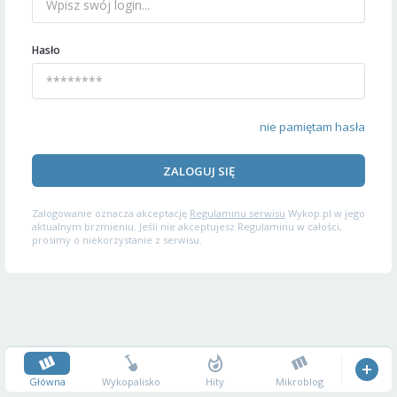
Hasło
nie pamiętam hasła
ZALOGUJ SIĘ
Zalogowanie oznacza akceptację
Regulaminu serwisu
Wykop.pl w jego
aktualnym brzmieniu. Jeśli nie akceptujesz Regulaminu w całości,
prosimy o niekorzystanie z serwisu.
Główna
Wykopalisko
Hity
Mikroblog