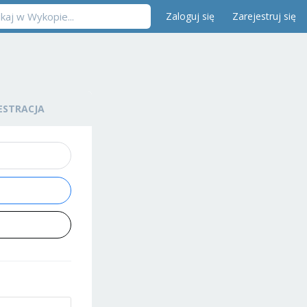
Zaloguj się
Zarejestruj się
ESTRACJA