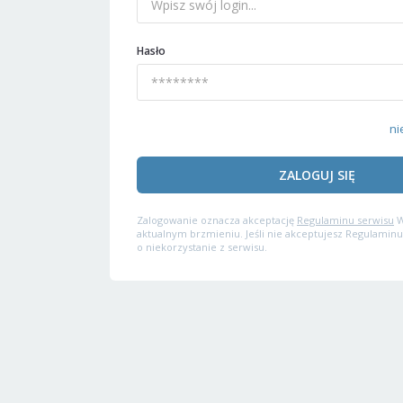
Hasło
ni
ZALOGUJ SIĘ
Zalogowanie oznacza akceptację
Regulaminu serwisu
W
aktualnym brzmieniu. Jeśli nie akceptujesz Regulaminu
o niekorzystanie z serwisu.