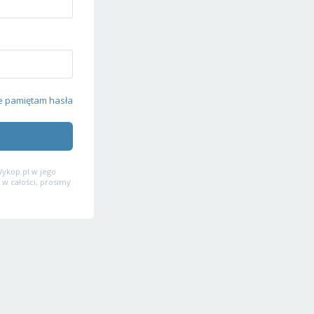
e pamiętam hasła
ykop.pl w jego
 w całości, prosimy