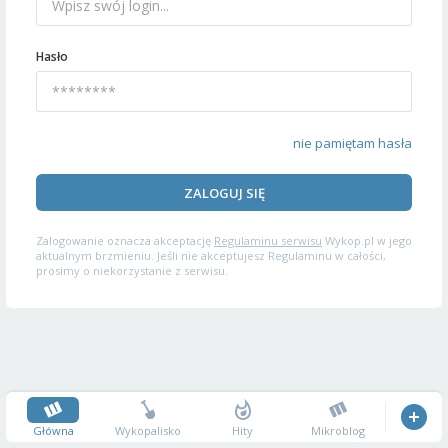
Hasło
nie pamiętam hasła
ZALOGUJ SIĘ
Zalogowanie oznacza akceptację
Regulaminu serwisu
Wykop.pl w jego
aktualnym brzmieniu. Jeśli nie akceptujesz Regulaminu w całości,
prosimy o niekorzystanie z serwisu.
Główna
Wykopalisko
Hity
Mikroblog