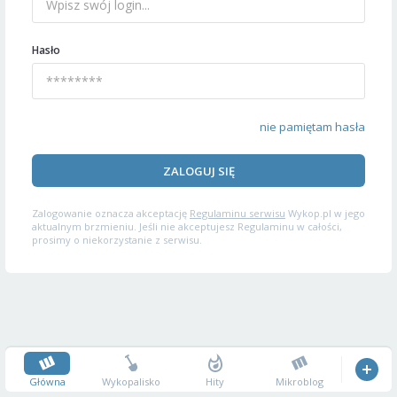
Hasło
nie pamiętam hasła
ZALOGUJ SIĘ
Zalogowanie oznacza akceptację
Regulaminu serwisu
Wykop.pl w jego
aktualnym brzmieniu. Jeśli nie akceptujesz Regulaminu w całości,
prosimy o niekorzystanie z serwisu.
Główna
Wykopalisko
Hity
Mikroblog