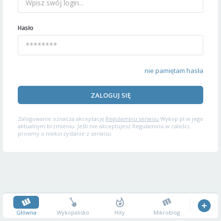
Hasło
nie pamiętam hasła
ZALOGUJ SIĘ
Zalogowanie oznacza akceptację
Regulaminu serwisu
Wykop.pl w jego
aktualnym brzmieniu. Jeśli nie akceptujesz Regulaminu w całości,
prosimy o niekorzystanie z serwisu.
Główna
Wykopalisko
Hity
Mikroblog