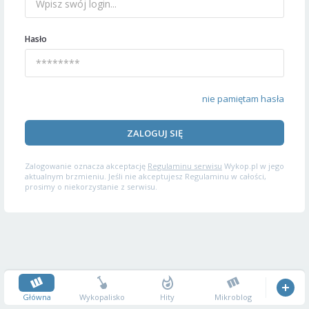
Hasło
nie pamiętam hasła
ZALOGUJ SIĘ
Zalogowanie oznacza akceptację
Regulaminu serwisu
Wykop.pl w jego
aktualnym brzmieniu. Jeśli nie akceptujesz Regulaminu w całości,
prosimy o niekorzystanie z serwisu.
Główna
Wykopalisko
Hity
Mikroblog