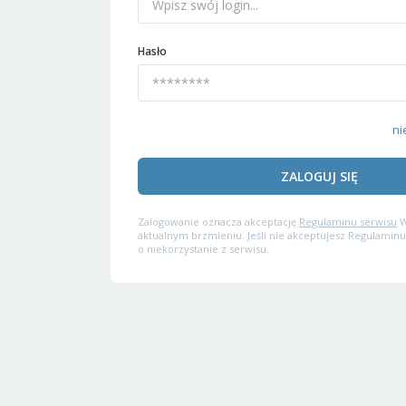
Hasło
ni
ZALOGUJ SIĘ
Zalogowanie oznacza akceptację
Regulaminu serwisu
W
aktualnym brzmieniu. Jeśli nie akceptujesz Regulaminu
o niekorzystanie z serwisu.