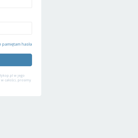
e pamiętam hasła
ykop.pl w jego
 w całości, prosimy