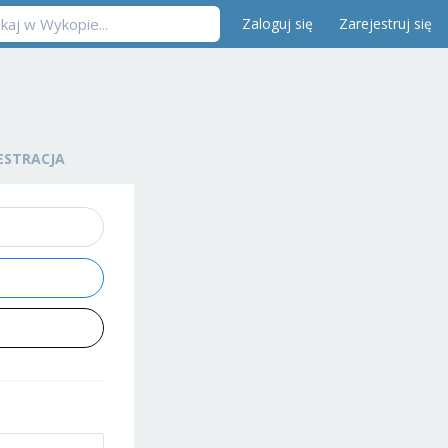
Zaloguj się
Zarejestruj się
ESTRACJA