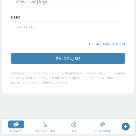
Hasło
nie pamiętam hasła
ZALOGUJ SIĘ
Zalogowanie oznacza akceptację
Regulaminu serwisu
Wykop.pl w jego
aktualnym brzmieniu. Jeśli nie akceptujesz Regulaminu w całości,
prosimy o niekorzystanie z serwisu.
Główna
Wykopalisko
Hity
Mikroblog