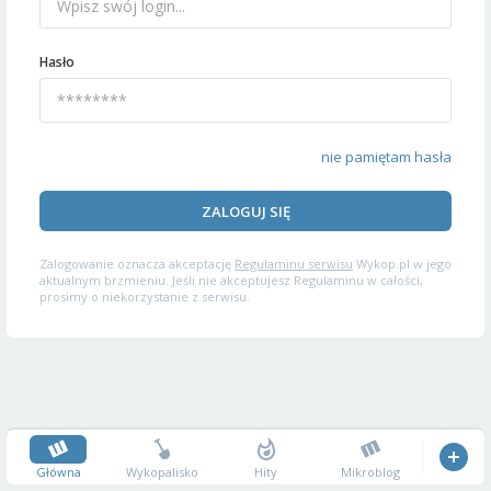
Hasło
nie pamiętam hasła
ZALOGUJ SIĘ
Zalogowanie oznacza akceptację
Regulaminu serwisu
Wykop.pl w jego
aktualnym brzmieniu. Jeśli nie akceptujesz Regulaminu w całości,
prosimy o niekorzystanie z serwisu.
Główna
Wykopalisko
Hity
Mikroblog