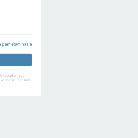
e pamiętam hasła
ykop.pl w jego
 w całości, prosimy