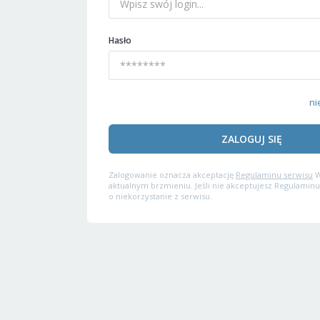
Hasło
ni
ZALOGUJ SIĘ
Zalogowanie oznacza akceptację
Regulaminu serwisu
W
aktualnym brzmieniu. Jeśli nie akceptujesz Regulaminu
o niekorzystanie z serwisu.