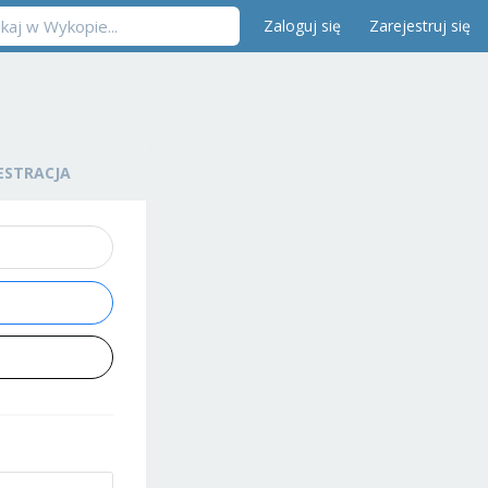
Zaloguj się
Zarejestruj się
ESTRACJA