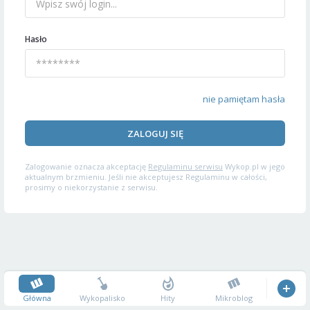
Hasło
nie pamiętam hasła
ZALOGUJ SIĘ
Zalogowanie oznacza akceptację
Regulaminu serwisu
Wykop.pl w jego
aktualnym brzmieniu. Jeśli nie akceptujesz Regulaminu w całości,
prosimy o niekorzystanie z serwisu.
Główna
Wykopalisko
Hity
Mikroblog