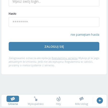
Hasło
nie pamiętam hasła
ZALOGUJ SIĘ
Zalogowanie oznacza akceptację
Regulaminu serwisu
Wykop.pl w jego
aktualnym brzmieniu. Jeśli nie akceptujesz Regulaminu w całości,
prosimy o niekorzystanie z serwisu.
Główna
Wykopalisko
Hity
Mikroblog