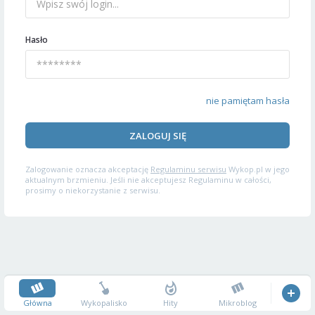
Hasło
nie pamiętam hasła
ZALOGUJ SIĘ
Zalogowanie oznacza akceptację
Regulaminu serwisu
Wykop.pl w jego
aktualnym brzmieniu. Jeśli nie akceptujesz Regulaminu w całości,
prosimy o niekorzystanie z serwisu.
Główna
Wykopalisko
Hity
Mikroblog