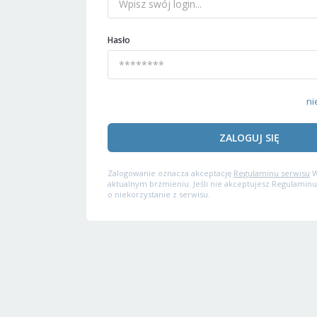
Hasło
ni
ZALOGUJ SIĘ
Zalogowanie oznacza akceptację
Regulaminu serwisu
W
aktualnym brzmieniu. Jeśli nie akceptujesz Regulaminu
o niekorzystanie z serwisu.