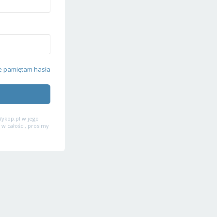
e pamiętam hasła
ykop.pl w jego
 w całości, prosimy