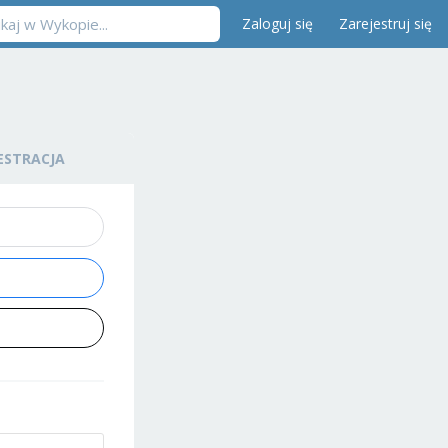
Zaloguj się
Zarejestruj się
ESTRACJA