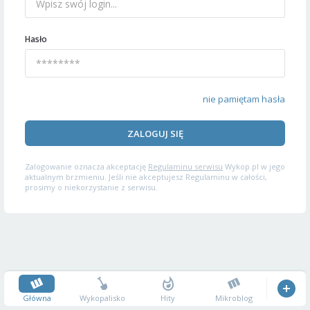
Hasło
nie pamiętam hasła
ZALOGUJ SIĘ
Zalogowanie oznacza akceptację
Regulaminu serwisu
Wykop.pl w jego
aktualnym brzmieniu. Jeśli nie akceptujesz Regulaminu w całości,
prosimy o niekorzystanie z serwisu.
Główna
Wykopalisko
Hity
Mikroblog