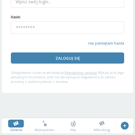
Hasło
nie pamiętam hasła
ZALOGUJ SIĘ
Zalogowanie oznacza akceptację
Regulaminu serwisu
Wykop.pl w jego
aktualnym brzmieniu. Jeśli nie akceptujesz Regulaminu w całości,
prosimy o niekorzystanie z serwisu.
Główna
Wykopalisko
Hity
Mikroblog