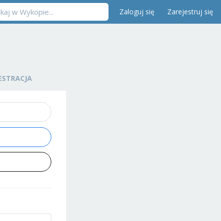
Zaloguj się
Zarejestruj się
ESTRACJA