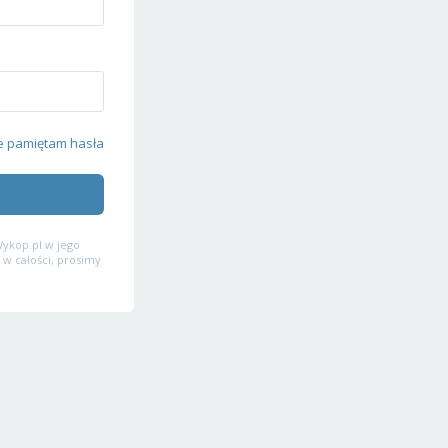
e pamiętam hasła
ykop.pl w jego
 w całości, prosimy