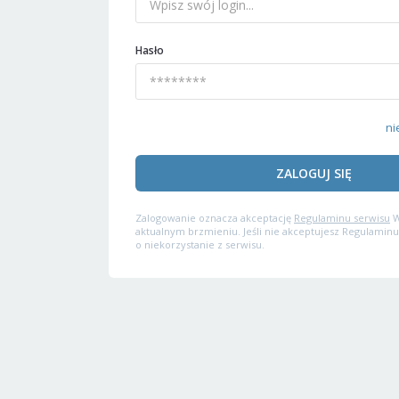
Hasło
ni
ZALOGUJ SIĘ
Zalogowanie oznacza akceptację
Regulaminu serwisu
W
aktualnym brzmieniu. Jeśli nie akceptujesz Regulaminu
o niekorzystanie z serwisu.