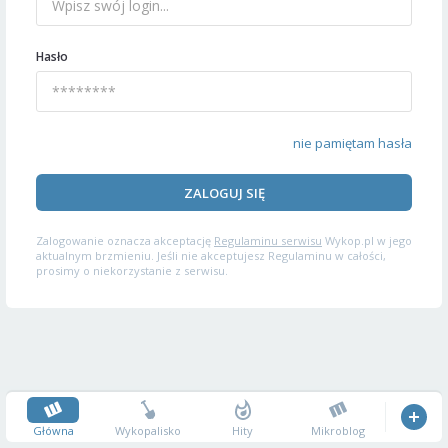
Hasło
nie pamiętam hasła
ZALOGUJ SIĘ
Zalogowanie oznacza akceptację
Regulaminu serwisu
Wykop.pl w jego
aktualnym brzmieniu. Jeśli nie akceptujesz Regulaminu w całości,
prosimy o niekorzystanie z serwisu.
Główna
Wykopalisko
Hity
Mikroblog