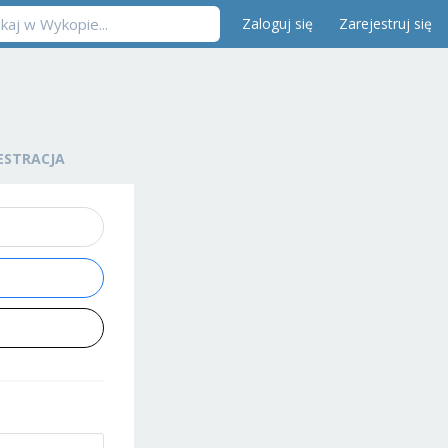
Zaloguj się
Zarejestruj się
ESTRACJA