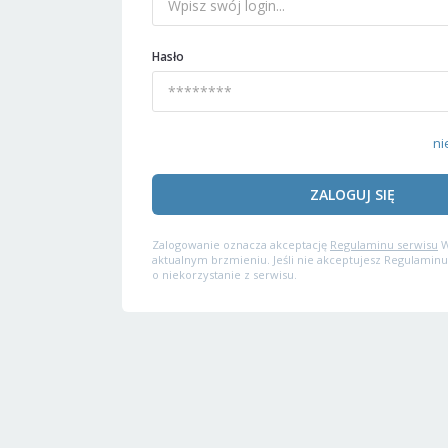
Hasło
ni
ZALOGUJ SIĘ
Zalogowanie oznacza akceptację
Regulaminu serwisu
W
aktualnym brzmieniu. Jeśli nie akceptujesz Regulaminu
o niekorzystanie z serwisu.