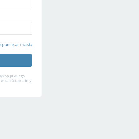
e pamiętam hasła
ykop.pl w jego
 w całości, prosimy