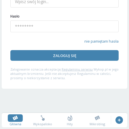
Hasło
nie pamiętam hasła
ZALOGUJ SIĘ
Zalogowanie oznacza akceptację
Regulaminu serwisu
Wykop.pl w jego
aktualnym brzmieniu. Jeśli nie akceptujesz Regulaminu w całości,
prosimy o niekorzystanie z serwisu.
Główna
Wykopalisko
Hity
Mikroblog