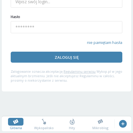
Hasło
nie pamiętam hasła
ZALOGUJ SIĘ
Zalogowanie oznacza akceptację
Regulaminu serwisu
Wykop.pl w jego
aktualnym brzmieniu. Jeśli nie akceptujesz Regulaminu w całości,
prosimy o niekorzystanie z serwisu.
Główna
Wykopalisko
Hity
Mikroblog