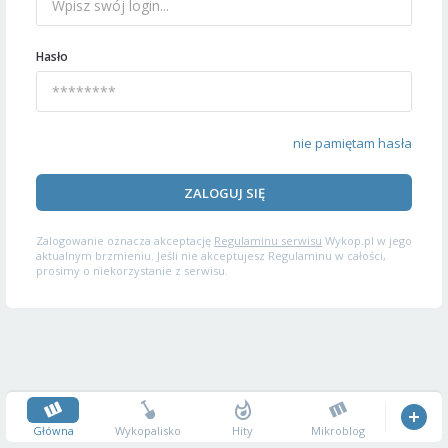
Hasło
nie pamiętam hasła
ZALOGUJ SIĘ
Zalogowanie oznacza akceptację
Regulaminu serwisu
Wykop.pl w jego
aktualnym brzmieniu. Jeśli nie akceptujesz Regulaminu w całości,
prosimy o niekorzystanie z serwisu.
Główna
Wykopalisko
Hity
Mikroblog