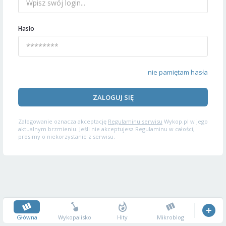
Hasło
nie pamiętam hasła
ZALOGUJ SIĘ
Zalogowanie oznacza akceptację
Regulaminu serwisu
Wykop.pl w jego
aktualnym brzmieniu. Jeśli nie akceptujesz Regulaminu w całości,
prosimy o niekorzystanie z serwisu.
Główna
Wykopalisko
Hity
Mikroblog