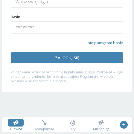
Hasło
nie pamiętam hasła
ZALOGUJ SIĘ
Zalogowanie oznacza akceptację
Regulaminu serwisu
Wykop.pl w jego
aktualnym brzmieniu. Jeśli nie akceptujesz Regulaminu w całości,
prosimy o niekorzystanie z serwisu.
Główna
Wykopalisko
Hity
Mikroblog