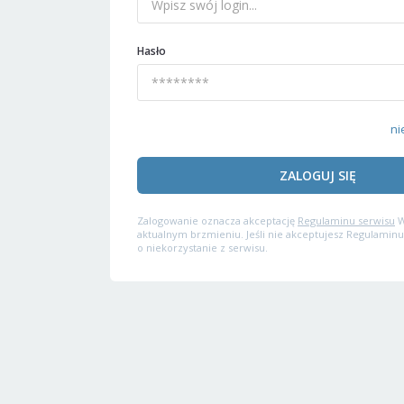
Hasło
ni
ZALOGUJ SIĘ
Zalogowanie oznacza akceptację
Regulaminu serwisu
W
aktualnym brzmieniu. Jeśli nie akceptujesz Regulaminu
o niekorzystanie z serwisu.