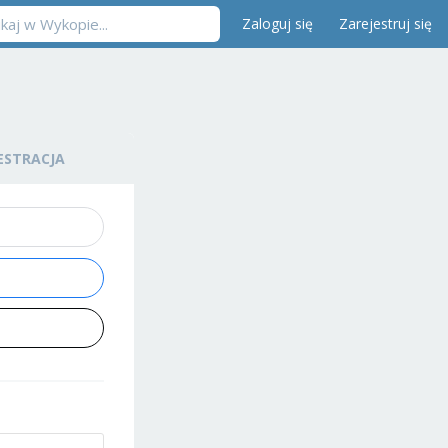
Zaloguj się
Zarejestruj się
ESTRACJA