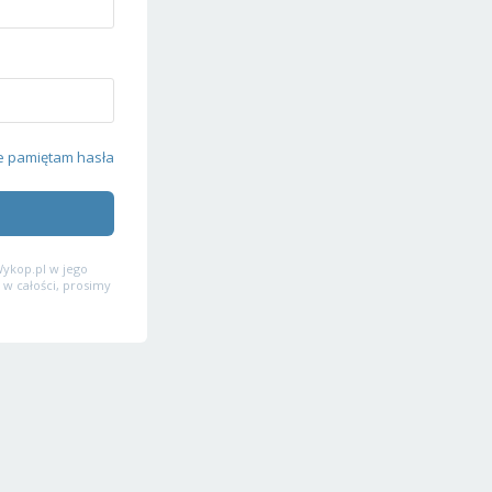
e pamiętam hasła
ykop.pl w jego
 w całości, prosimy