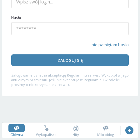
Hasło
nie pamiętam hasła
ZALOGUJ SIĘ
Zalogowanie oznacza akceptację
Regulaminu serwisu
Wykop.pl w jego
aktualnym brzmieniu. Jeśli nie akceptujesz Regulaminu w całości,
prosimy o niekorzystanie z serwisu.
Główna
Wykopalisko
Hity
Mikroblog