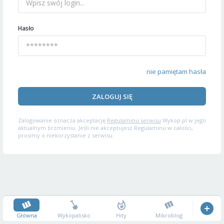
Hasło
nie pamiętam hasła
ZALOGUJ SIĘ
Zalogowanie oznacza akceptację
Regulaminu serwisu
Wykop.pl w jego
aktualnym brzmieniu. Jeśli nie akceptujesz Regulaminu w całości,
prosimy o niekorzystanie z serwisu.
Główna
Wykopalisko
Hity
Mikroblog