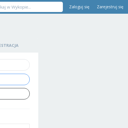
Zaloguj się
Zarejestruj się
ESTRACJA