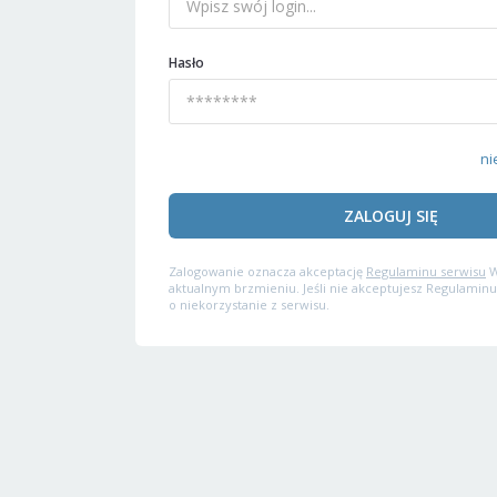
Hasło
ni
ZALOGUJ SIĘ
Zalogowanie oznacza akceptację
Regulaminu serwisu
W
aktualnym brzmieniu. Jeśli nie akceptujesz Regulaminu
o niekorzystanie z serwisu.