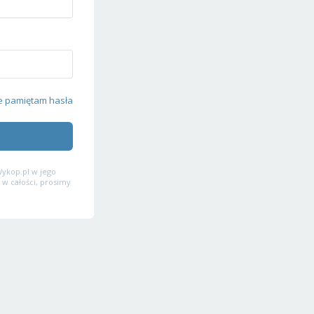
e pamiętam hasła
ykop.pl w jego
 w całości, prosimy