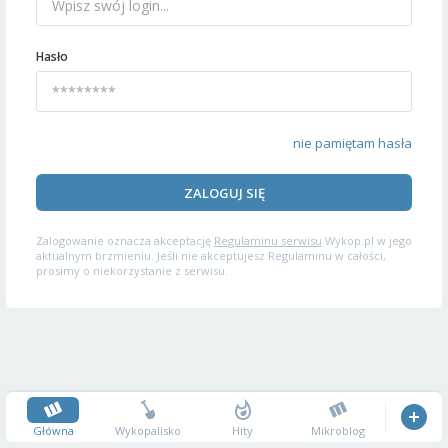
Hasło
nie pamiętam hasła
ZALOGUJ SIĘ
Zalogowanie oznacza akceptację
Regulaminu serwisu
Wykop.pl w jego
aktualnym brzmieniu. Jeśli nie akceptujesz Regulaminu w całości,
prosimy o niekorzystanie z serwisu.
Główna
Wykopalisko
Hity
Mikroblog