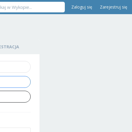
Zaloguj się
Zarejestruj się
ESTRACJA