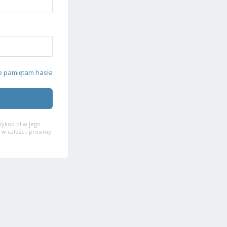
e pamiętam hasła
ykop.pl w jego
 w całości, prosimy