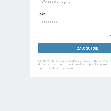
Hasło
ni
ZALOGUJ SIĘ
Zalogowanie oznacza akceptację
Regulaminu serwisu
W
aktualnym brzmieniu. Jeśli nie akceptujesz Regulaminu
o niekorzystanie z serwisu.