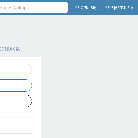
Zaloguj się
Zarejestruj się
ESTRACJA