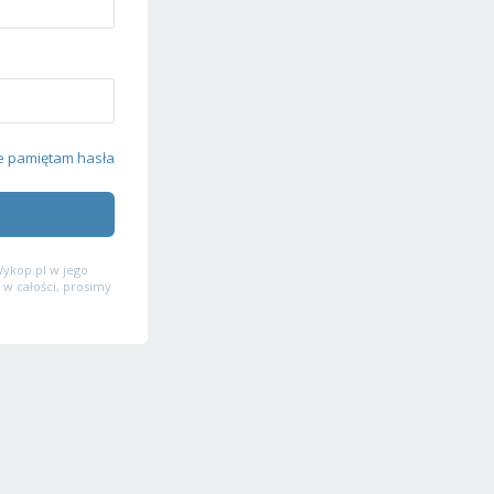
e pamiętam hasła
ykop.pl w jego
 w całości, prosimy