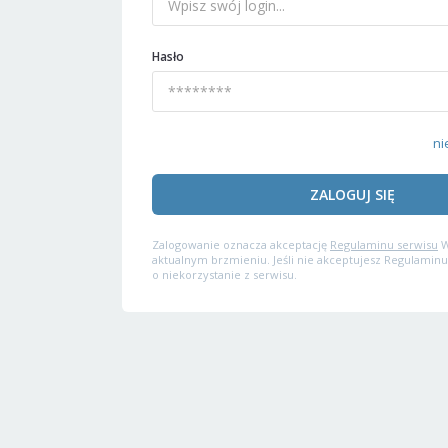
Hasło
ni
ZALOGUJ SIĘ
Zalogowanie oznacza akceptację
Regulaminu serwisu
W
aktualnym brzmieniu. Jeśli nie akceptujesz Regulaminu
o niekorzystanie z serwisu.