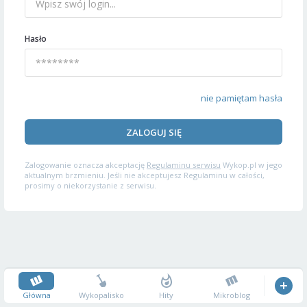
Hasło
nie pamiętam hasła
ZALOGUJ SIĘ
Zalogowanie oznacza akceptację
Regulaminu serwisu
Wykop.pl w jego
aktualnym brzmieniu. Jeśli nie akceptujesz Regulaminu w całości,
prosimy o niekorzystanie z serwisu.
Główna
Wykopalisko
Hity
Mikroblog