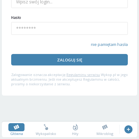
Hasło
nie pamiętam hasła
ZALOGUJ SIĘ
Zalogowanie oznacza akceptację
Regulaminu serwisu
Wykop.pl w jego
aktualnym brzmieniu. Jeśli nie akceptujesz Regulaminu w całości,
prosimy o niekorzystanie z serwisu.
Główna
Wykopalisko
Hity
Mikroblog