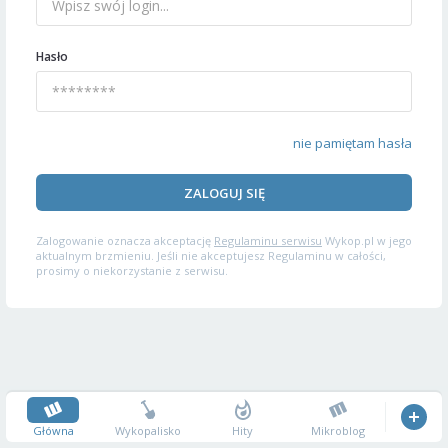
Hasło
nie pamiętam hasła
ZALOGUJ SIĘ
Zalogowanie oznacza akceptację
Regulaminu serwisu
Wykop.pl w jego
aktualnym brzmieniu. Jeśli nie akceptujesz Regulaminu w całości,
prosimy o niekorzystanie z serwisu.
Główna
Wykopalisko
Hity
Mikroblog