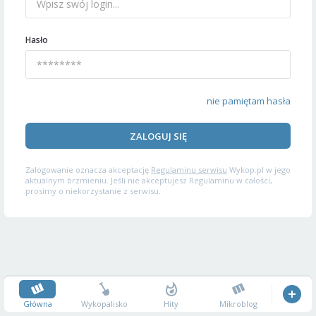
Hasło
nie pamiętam hasła
ZALOGUJ SIĘ
Zalogowanie oznacza akceptację
Regulaminu serwisu
Wykop.pl w jego
aktualnym brzmieniu. Jeśli nie akceptujesz Regulaminu w całości,
prosimy o niekorzystanie z serwisu.
Główna
Wykopalisko
Hity
Mikroblog