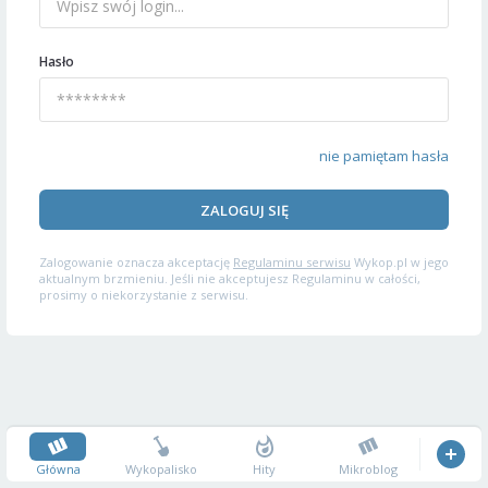
Hasło
nie pamiętam hasła
ZALOGUJ SIĘ
Zalogowanie oznacza akceptację
Regulaminu serwisu
Wykop.pl w jego
aktualnym brzmieniu. Jeśli nie akceptujesz Regulaminu w całości,
prosimy o niekorzystanie z serwisu.
Główna
Wykopalisko
Hity
Mikroblog