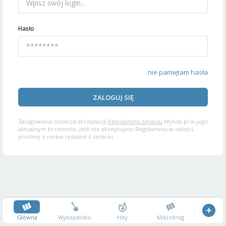
Hasło
nie pamiętam hasła
ZALOGUJ SIĘ
Zalogowanie oznacza akceptację
Regulaminu serwisu
Wykop.pl w jego
aktualnym brzmieniu. Jeśli nie akceptujesz Regulaminu w całości,
prosimy o niekorzystanie z serwisu.
Główna
Wykopalisko
Hity
Mikroblog