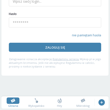
Hasło
nie pamiętam hasła
ZALOGUJ SIĘ
Zalogowanie oznacza akceptację
Regulaminu serwisu
Wykop.pl w jego
aktualnym brzmieniu. Jeśli nie akceptujesz Regulaminu w całości,
prosimy o niekorzystanie z serwisu.
Główna
Wykopalisko
Hity
Mikroblog