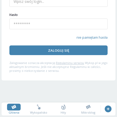
Hasło
nie pamiętam hasła
ZALOGUJ SIĘ
Zalogowanie oznacza akceptację
Regulaminu serwisu
Wykop.pl w jego
aktualnym brzmieniu. Jeśli nie akceptujesz Regulaminu w całości,
prosimy o niekorzystanie z serwisu.
Główna
Wykopalisko
Hity
Mikroblog