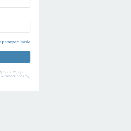
e pamiętam hasła
ykop.pl w jego
 w całości, prosimy