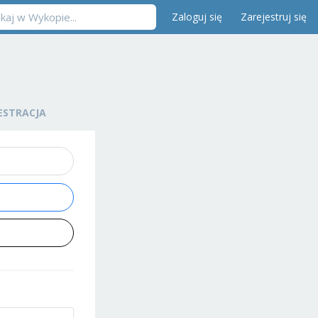
Zaloguj się
Zarejestruj się
ESTRACJA