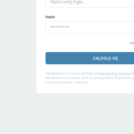
Hasło
ni
ZALOGUJ SIĘ
Zalogowanie oznacza akceptację
Regulaminu serwisu
W
aktualnym brzmieniu. Jeśli nie akceptujesz Regulaminu
o niekorzystanie z serwisu.