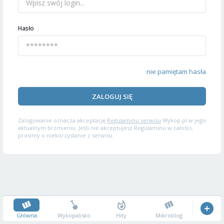
Hasło
nie pamiętam hasła
ZALOGUJ SIĘ
Zalogowanie oznacza akceptację
Regulaminu serwisu
Wykop.pl w jego
aktualnym brzmieniu. Jeśli nie akceptujesz Regulaminu w całości,
prosimy o niekorzystanie z serwisu.
Główna
Wykopalisko
Hity
Mikroblog