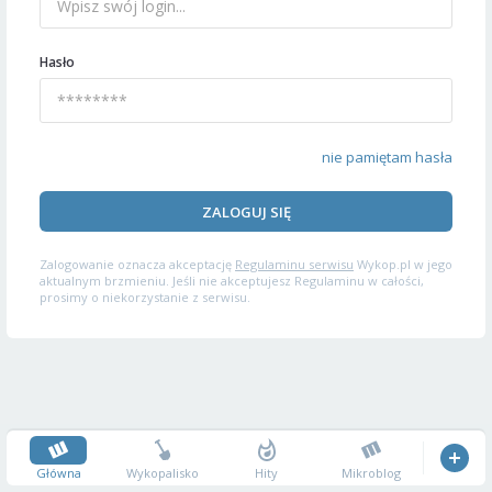
Hasło
nie pamiętam hasła
ZALOGUJ SIĘ
Zalogowanie oznacza akceptację
Regulaminu serwisu
Wykop.pl w jego
aktualnym brzmieniu. Jeśli nie akceptujesz Regulaminu w całości,
prosimy o niekorzystanie z serwisu.
Główna
Wykopalisko
Hity
Mikroblog