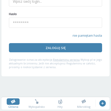
Hasło
nie pamiętam hasła
ZALOGUJ SIĘ
Zalogowanie oznacza akceptację
Regulaminu serwisu
Wykop.pl w jego
aktualnym brzmieniu. Jeśli nie akceptujesz Regulaminu w całości,
prosimy o niekorzystanie z serwisu.
Główna
Wykopalisko
Hity
Mikroblog