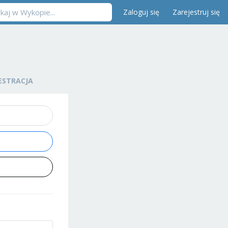
Zaloguj się
Zarejestruj się
ESTRACJA