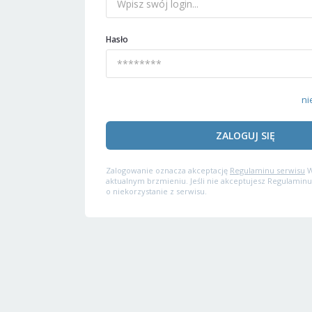
Hasło
ni
ZALOGUJ SIĘ
Zalogowanie oznacza akceptację
Regulaminu serwisu
W
aktualnym brzmieniu. Jeśli nie akceptujesz Regulaminu
o niekorzystanie z serwisu.