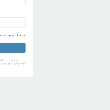
e pamiętam hasła
ykop.pl w jego
 w całości, prosimy